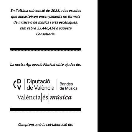
En l'última subvenció de 2025, a les escoles
que imparteixen ensenyaments no formals
de música o de música i arts escèniques,
vam rebre 25.446,43€ d'aquesta
Consellería.
La nostra Agrupació Musical obté ajudes de:
Comptem amb la col·laboració de: