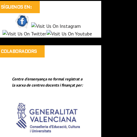
SÍGUENOS EN:
COLABORADORS
Centre d'ensenyança no formal registrat a
la xarxa de centres docents i finançat per: