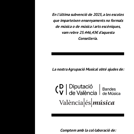
En l'última subvenció de 2025, a les escoles
que imparteixen ensenyaments no formals
de música o de música i arts escèniques,
vam rebre 25.446,43€ d'aquesta
Consellería.
La nostra Agrupació Musical obté ajudes de:
Comptem amb la col·laboració de: