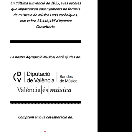
En l'última subvenció de 2025, a les escoles
que imparteixen ensenyaments no formals
de música o de música i arts escèniques,
vam rebre 25.446,43€ d'aquesta
Consellería.
La nostra Agrupació Musical obté ajudes de:
Comptem amb la col·laboració de: